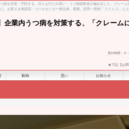
、うつ病を対策・予防する。自らも打たれ弱い・うつ病経験者が編み出した、クレー
に。お客さま相談室・コールセンター責任者。著書…世界一簡単!「ストレス」と
】企業内うつ病を対策する、「クレーム
受付時間：９
★下記【お問
想
動画
思い
お知らせ