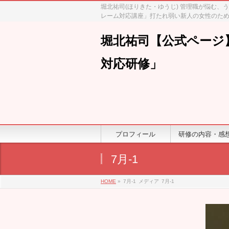
堀北祐司(ほりきた・ゆうじ) 管理職が悩む
レーム対応講座」打たれ弱い新人の女性のため
堀北祐司【公式ページ
対応研修」
プロフィール
研修の内容・感
7月-1
HOME
»
7月-1
メディア
7月-1