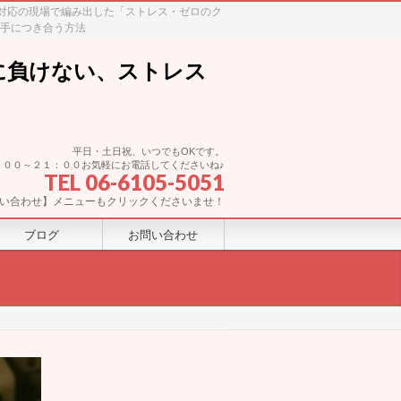
ム対応の現場で編み出した「ストレス・ゼロのク
上手につき合う方法
に負けない、ストレス
平日・土日祝、いつでもOKです。
：００～２１：００お気軽にお電話してくださいね♪
TEL 06-6105-5051
い合わせ】メニューもクリックくださいませ！
ブログ
お問い合わせ