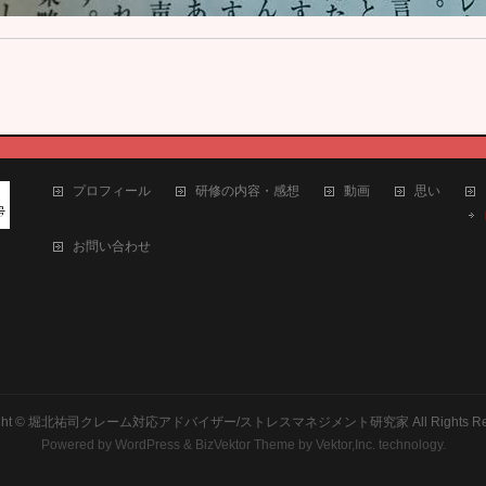
プロフィール
研修の内容・感想
動画
思い
お問い合わせ
ght ©
堀北祐司クレーム対応アドバイザー/ストレスマネジメント研究家
All Rights R
Powered by
WordPress
&
BizVektor Theme
by
Vektor,Inc.
technology.