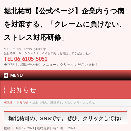
堀北祐司【公式ページ】企業内うつ病
を対策する、「クレームに負けない、
ストレス対応研修」
平日・土日祝、いつでもOKです。
受付時間：９：００～２１：００お気軽にお電話してくださいね♪
TEL
06-6105-5051
★下記【お問い合わせ】メニューもクリックくださいませ！
MENU
お知らせ
HOME
»
お知らせ
»
堀北祐司の、SNSです。ぜひ、クリックしてね♪
堀北祐司の、SNSです。ぜひ、クリックしてね♪
投稿日 : 6月 17, 2021
最終更新日時 : 9月 9, 2021