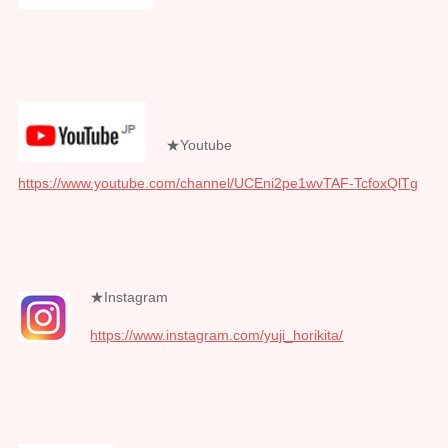
★Youtube
https://www.youtube.com/channel/UCEni2pe1wvTAF-TcfoxQlTg
★Instagram
https://www.instagram.com/yuji_horikita/