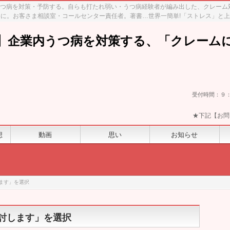
、うつ病を対策・予防する。自らも打たれ弱い・うつ病経験者が編み出した、クレー
に。お客さま相談室・コールセンター責任者。著書…世界一簡単!「ストレス」と
】企業内うつ病を対策する、「クレーム
受付時間：９
★下記【お問
想
動画
思い
お知らせ
討します」を選択
「検討します」を選択