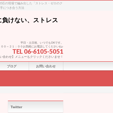
ム対応の現場で編み出した「ストレス・ゼロのク
上手につき合う方法
に負けない、ストレス
平日・土日祝、いつでもOKです。
：００～２１：００お気軽にお電話してくださいね♪
TEL 06-6105-5051
い合わせ】メニューもクリックくださいませ！
ブログ
お問い合わせ
Twitter