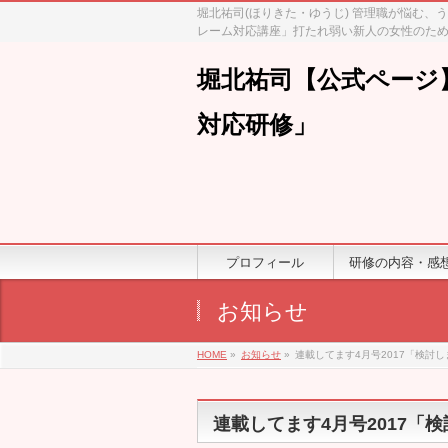
堀北祐司(ほりきた・ゆうじ) 管理職が悩む
レーム対応講座」打たれ弱い新人の女性のため
堀北祐司【公式ページ
対応研修」
プロフィール
研修の内容・感
お知らせ
HOME
»
お知らせ
»
連載してます4月号2017「検
連載してます4月号2017