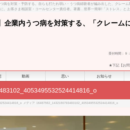
、うつ病を対策・予防する。自らも打たれ弱い・うつ病経験者が編み出した、クレー
に。お客さま相談室・コールセンター責任者。著書…世界一簡単!「ストレス」と
】企業内うつ病を対策する、「クレーム
受付時間：９
★下記【お問
想
動画
思い
お知らせ
483102_4053495532524414816_o
32524414816_o
メディア
16487562_1432160793483102_4053495532524414816_o