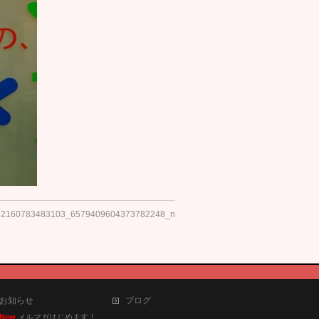
32160783483103_6579409604373782248_n
お知らせ
ブログ
New
メルマガはじめます！