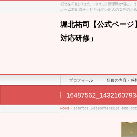
堀北祐司(ほりきた・ゆうじ) 管理職が悩む
レーム対応講座」打たれ弱い新人の女性のため
堀北祐司【公式ページ
対応研修」
プロフィール
研修の内容・感
16487562_1432160793
HOME
»
16487562_1432160793483102_40534955